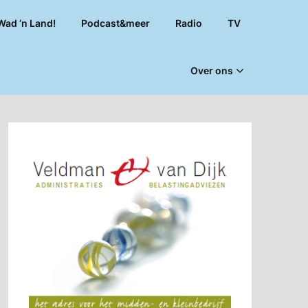
Wad ’n Land!
Podcast&meer
Radio
TV
Over ons