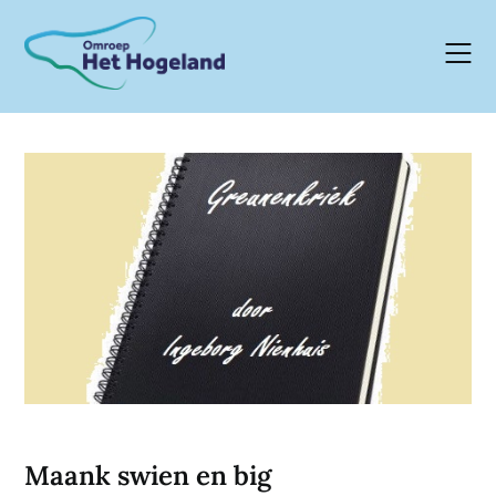
Skip
to
content
Maank swien en big