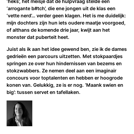
‘heks’, het meisje dat de hulpvraag stelde een
‘arrogante b#tch’, die ene jongen uit de klas een
‘vette nerd’… verder geen klagen. Het is me duidelijk:
mijn dochters zijn hun iets oudere maatje voorgoed,
of althans de komende drie jaar, kwijt aan het
monster dat puberteit heet.
Juist als ik aan het idee gewend ben, zie ik de dames
gedrieën een parcours uitzetten. Met stokpaardjes
springen ze over hun hindernissen van bezems en
stokzwabbers. Ze nemen deel aan een imaginair
concours voor toptalenten en hebben er hoogrode
konen van. Gelukkig, ze is er nog. ‘Maank swien en
big’: tussen servet en tafellaken.