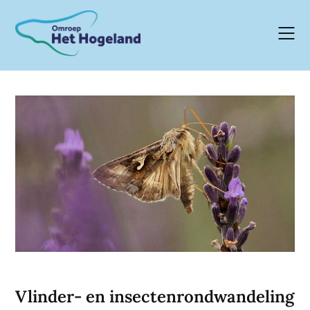
Skip
to
content
Vlinder- en insectenrondwandeling