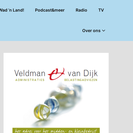
Wad ’n Land!
Podcast&meer
Radio
TV
Over ons