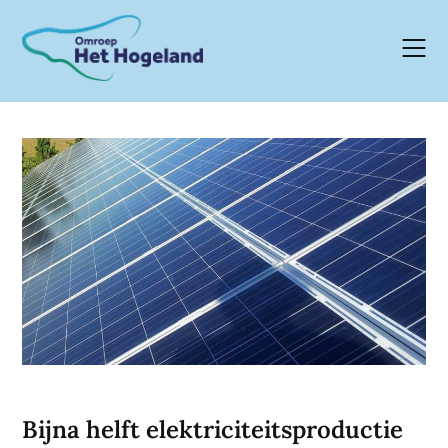
Skip
to
content
Bijna helft elektriciteitsproductie