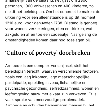
afhankelijk van de bijstand, het gaat om 2300
personen, 1900 volwassenen en 400 kinderen, zo
meldt het beleidsplan. Om het concreet te maken: de
uitkering voor een alleenstaande is op dit moment
1216 euro, voor gehuwden 1738. Bijstand is genoeg
voor wonen, verzekeringen, eten en drinken, wat
zakgeld en af en toe een cadeautje. Naargelang de
omstandigheden komen daar nog toeslagen bij.
‘Culture of poverty’ doorbreken
Armoede is een complex verschijnsel, stelt het
beleidsplan terecht, waarvan verschillende factoren,
zoals een laag inkomen, lage maatschappelijke
participatie, opleidingsniveau, lichamelijke en
psychische gezondheid, zelfredzaamheid, wonen en
leefomgeving nauw met elkaar zijn verweven Er is
vaak sprake van meervoudige problematiek.
Armoede en schulden belemmeren mensen bij het