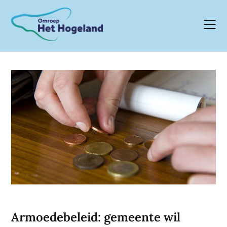
Skip
to
content
Armoedebeleid: gemeente wil