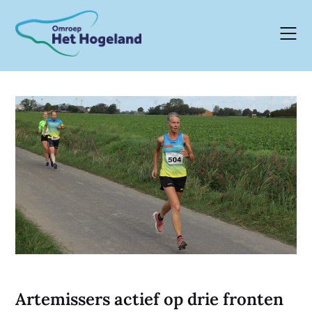
Skip
to
content
Artemissers actief op drie fronten