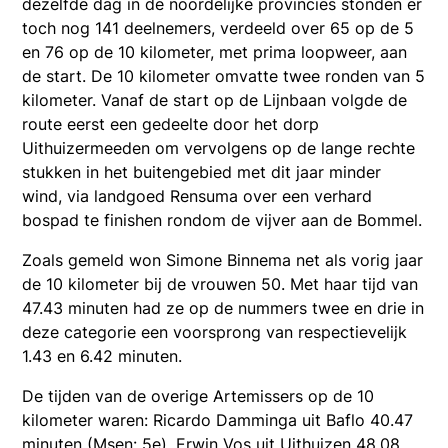
dezelfde dag in de noordelijke provincies stonden er
toch nog 141 deelnemers, verdeeld over 65 op de 5
en 76 op de 10 kilometer, met prima loopweer, aan
de start. De 10 kilometer omvatte twee ronden van 5
kilometer. Vanaf de start op de Lijnbaan volgde de
route eerst een gedeelte door het dorp
Uithuizermeeden om vervolgens op de lange rechte
stukken in het buitengebied met dit jaar minder
wind, via landgoed Rensuma over een verhard
bospad te finishen rondom de vijver aan de Bommel.
Zoals gemeld won Simone Binnema net als vorig jaar
de 10 kilometer bij de vrouwen 50. Met haar tijd van
47.43 minuten had ze op de nummers twee en drie in
deze categorie een voorsprong van respectievelijk
1.43 en 6.42 minuten.
De tijden van de overige Artemissers op de 10
kilometer waren: Ricardo Damminga uit Baflo 40.47
minuten (Msen: 5e), Erwin Vos uit Uithuizen 48.08