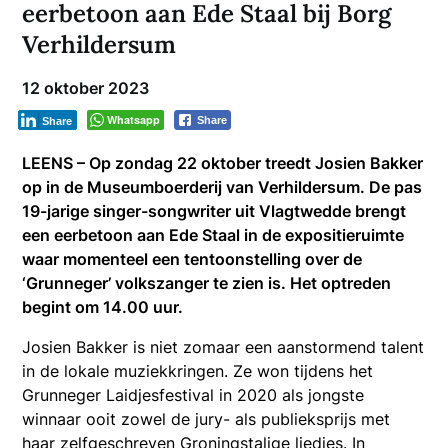
eerbetoon aan Ede Staal bij Borg
Verhildersum
12 oktober 2023
Whatsapp
Share
Share
LEENS – Op zondag 22 oktober treedt Josien Bakker
op in de Museumboerderij van Verhildersum. De pas
19-jarige singer-songwriter uit Vlagtwedde brengt
een eerbetoon aan Ede Staal in de expositieruimte
waar momenteel een tentoonstelling over de
‘Grunneger’ volkszanger te zien is. Het optreden
begint om 14.00 uur.
Josien Bakker is niet zomaar een aanstormend talent
in de lokale muziekkringen. Ze won tijdens het
Grunneger Laidjesfestival in 2020 als jongste
winnaar ooit zowel de jury- als publieksprijs met
haar zelfgeschreven Groningstalige liedjes. In