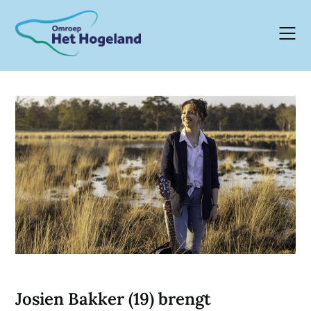
Skip
to
content
Josien Bakker (19) brengt