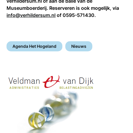
verhildersum.nl of aan de balie van de
Museumboerderij. Reserveren is ook mogelijk, via
info@verhildersum.nl
of 0595-571430.
Agenda Het Hogeland
Nieuws