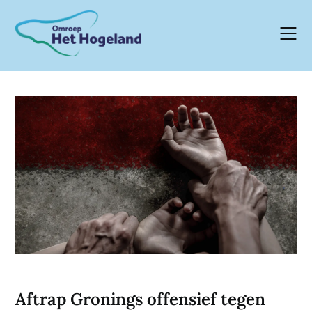
Skip
to
content
Aftrap Gronings offensief tegen