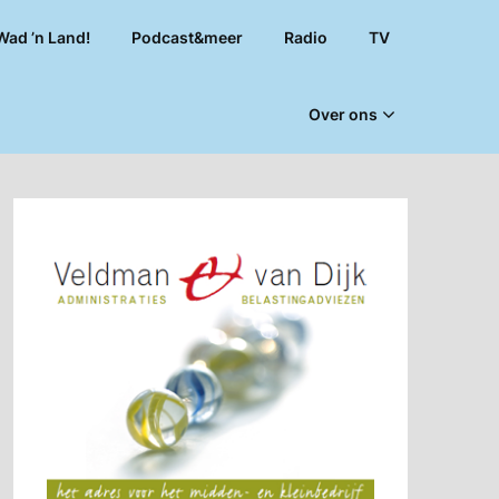
Wad ’n Land!
Podcast&meer
Radio
TV
Over ons