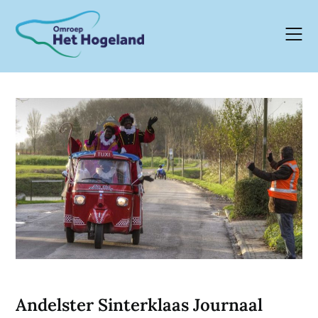
Skip
to
content
Andelster Sinterklaas Journaal