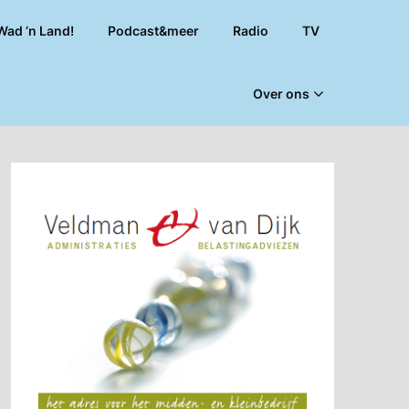
Wad ’n Land!
Podcast&meer
Radio
TV
Over ons