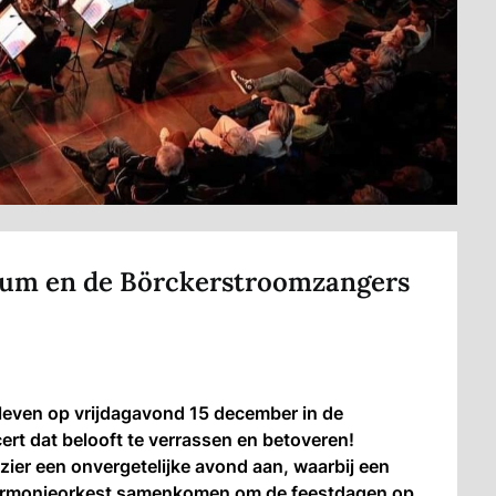
dum en de Börckerstroomzangers
leven op vrijdagavond 15 december in de
t dat belooft te verrassen en betoveren!
zier een onvergetelijke avond aan, waarbij een
harmonieorkest samenkomen om de feestdagen op