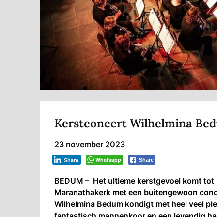
Kerstconcert Wilhelmina Be
23 november 2023
Whatsapp
Share
Share
BEDUM – Het ultieme kerstgevoel komt tot 
Maranathakerk met een buitengewoon concer
Wilhelmina Bedum kondigt met heel veel ple
fantastisch mannenkoor en een levendig 