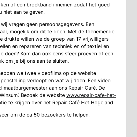
aken of een broekband innemen zodat het goed
u niet aan te geven.
n wij vragen geen persoonsgegevens. Een
1 jaar, mogelijk om dit te doen. Met de toenemende
e drukte willen we de groep van 17 vrijwilligers
ellen en repareren van techniek en of textiel en
e te doen? Kom dan ook eens sfeer proeven of een
 om je bij ons aan te sluiten.
 hebben we twee videofilms op de website
penstelling verloopt en wat wij doen. Een video
klimaatburgemeester aan ons Repair Café. De
 Winsum’. Bezoek de website
www.repair-cafe-het-
ie te krijgen over het Repair Café Het Hogeland.
e weer om de ca 50 bezoekers te helpen.