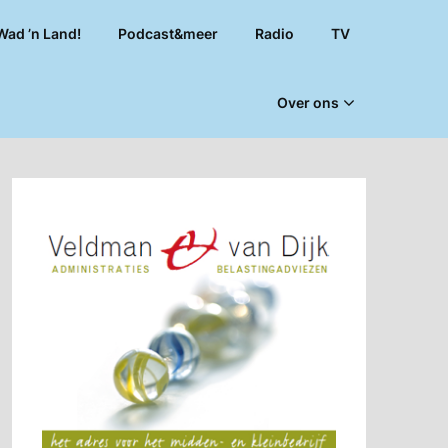
Wad ’n Land!
Podcast&meer
Radio
TV
Over ons