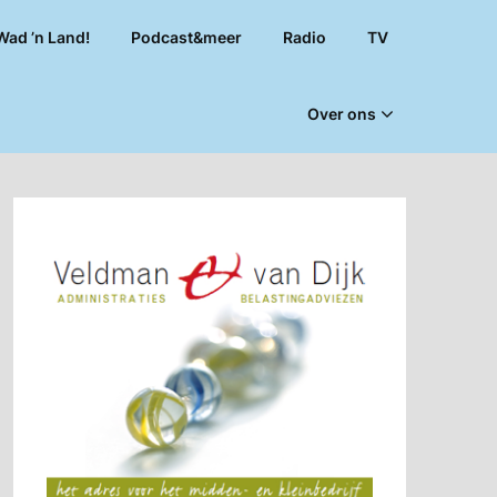
Wad ’n Land!
Podcast&meer
Radio
TV
Over ons