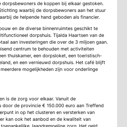
 dorpsbewoners de koppen bij elkaar gestoken.
Stichting waarbij de dorpsbewoners aan het stuur
aarbij de helpende hand geboden als financier.
ebouw en de diverse binnenruimtes geschikt te
ifunctioneel dorpshuis. Tijalda Haartsen van de
aal aan investeringen die over de 3 miljoen gaan.
uisend centrum te behouden met activiteiten
n thuiskamer, een dorpsloket, een toeristisch-
and, en een vernieuwd dorpshuis. Het café blijft
 meerdere mogelijkheden zijn voor onderlinge
n is de zorg voor elkaar. Vanuit de
u door de provincie € 150.000 euro aan Treffend
rpunt in op het clusteren en versterken van
r kan ook het aanbod en de kwaliteit van
toegankelijke, laagdrempelige zorg. Het geld