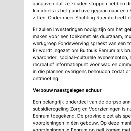
aangaven dat ze zouden stoppen hebben de
Inmiddels is het pand overgegaan naar een 
zitten. Onder meer Stichting Roemte heeft d
Er zullen investeringen nodig zijn om het g
maken voor een toekomst als duurzaam, mult
werkgroep Fondswerving spreekt van een tot
Er wordt ingezet om Bulthuis Eenrum als br
waaronder sociaal-culturele evenementen, ee
recreatief informatiepunt voor wad en ommel
in die plannen overigens behouden zodat er
ontmoeting.
Verbouw naastgelegen schuur
Een belangrijk onderdeel van de dorpsplanne
subsidieregeling Zorg en Voorzieningen is n
Eenrum toegekend. De provincie zet als spee
voorzieningen in één gebouw. Op deze manie
voorzieningen in Eenrum op peil komen met 