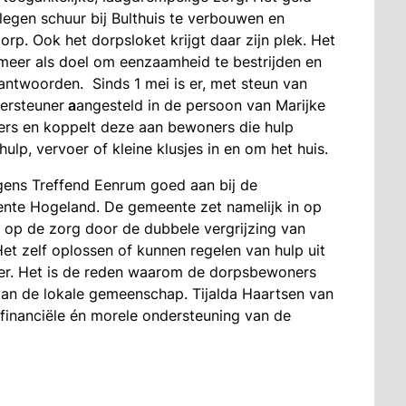
egen schuur bij Bulthuis te verbouwen en
rp. Ook het dorpsloket krijgt daar zijn plek. Het
meer als doel om eenzaamheid te bestrijden en
antwoorden. Sinds 1 mei is er, met steun van
ersteuner
a
angesteld in de persoon van Marijke
ners en koppelt deze aan bewoners die hulp
ulp, vervoer of kleine klusjes in en om het huis.
gens Treffend Eenrum goed aan bij de
nte Hogeland. De gemeente zet namelijk in op
k op de zorg door de dubbele vergrijzing van
t zelf oplossen of kunnen regelen van hulp uit
ker. Het is de reden waarom de dorpsbewoners
n van de lokale gemeenschap. Tijalda Haartsen van
 financiële én morele ondersteuning van de