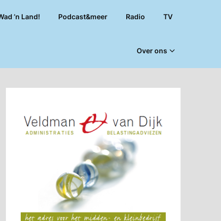
Wad ’n Land!
Podcast&meer
Radio
TV
Over ons