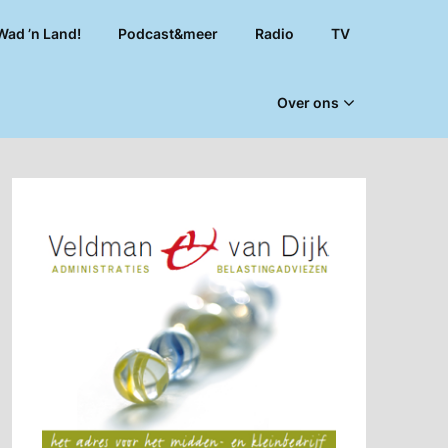
Wad ’n Land!
Podcast&meer
Radio
TV
Over ons