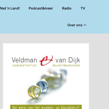
Wad ’n Land!
Podcast&meer
Radio
TV
Over ons