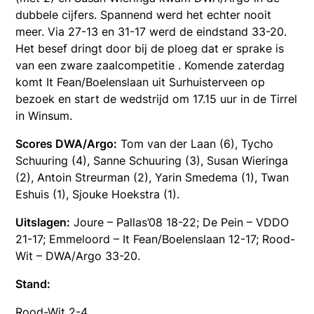
dubbele cijfers. Spannend werd het echter nooit
meer. Via 27-13 en 31-17 werd de eindstand 33-20.
Het besef dringt door bij de ploeg dat er sprake is
van een zware zaalcompetitie . Komende zaterdag
komt It Fean/Boelenslaan uit Surhuisterveen op
bezoek en start de wedstrijd om 17.15 uur in de Tirrel
in Winsum.
Scores DWA/Argo:
Tom van der Laan (6), Tycho
Schuuring (4), Sanne Schuuring (3), Susan Wieringa
(2), Antoin Streurman (2), Yarin Smedema (1), Twan
Eshuis (1), Sjouke Hoekstra (1).
Uitslagen:
Joure – Pallas’08 18-22; De Pein – VDDO
21-17; Emmeloord – It Fean/Boelenslaan 12-17; Rood-
Wit – DWA/Argo 33-20.
Stand:
Rood-Wit 2-4