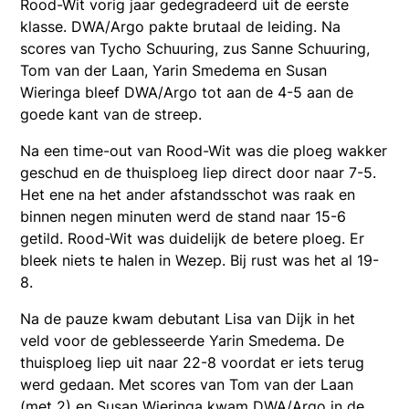
Rood-Wit vorig jaar gedegradeerd uit de eerste
klasse. DWA/Argo pakte brutaal de leiding. Na
scores van Tycho Schuuring, zus Sanne Schuuring,
Tom van der Laan, Yarin Smedema en Susan
Wieringa bleef DWA/Argo tot aan de 4-5 aan de
goede kant van de streep.
Na een time-out van Rood-Wit was die ploeg wakker
geschud en de thuisploeg liep direct door naar 7-5.
Het ene na het ander afstandsschot was raak en
binnen negen minuten werd de stand naar 15-6
getild. Rood-Wit was duidelijk de betere ploeg. Er
bleek niets te halen in Wezep. Bij rust was het al 19-
8.
Na de pauze kwam debutant Lisa van Dijk in het
veld voor de geblesseerde Yarin Smedema. De
thuisploeg liep uit naar 22-8 voordat er iets terug
werd gedaan. Met scores van Tom van der Laan
(met 2) en Susan Wieringa kwam DWA/Argo in de