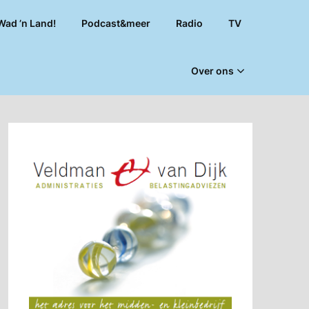
Wad ’n Land!
Podcast&meer
Radio
TV
Over ons