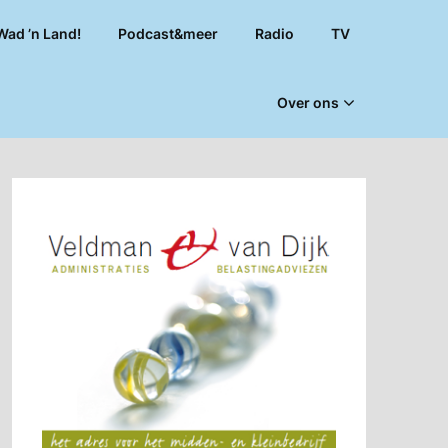
Wad ’n Land!
Podcast&meer
Radio
TV
Over ons