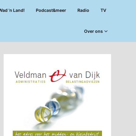
Wad ’n Land!
Podcast&meer
Radio
TV
Over ons