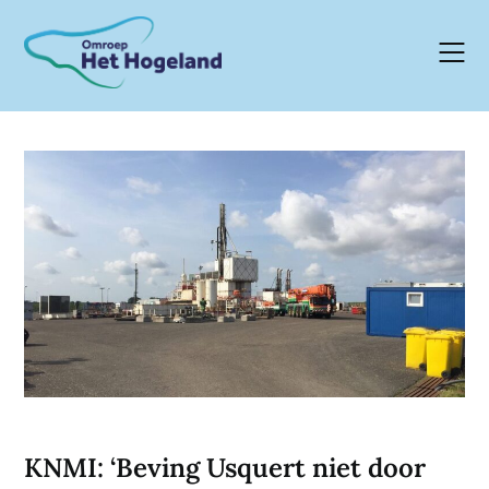
Skip
to
content
KNMI: ‘Beving Usquert niet door