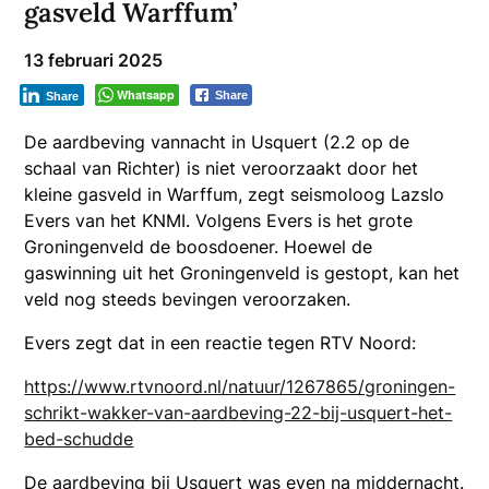
gasveld Warffum’
13 februari 2025
Whatsapp
Share
Share
De aardbeving vannacht in Usquert (2.2 op de
schaal van Richter) is niet veroorzaakt door het
kleine gasveld in Warffum, zegt seismoloog Lazslo
Evers van het KNMI. Volgens Evers is het grote
Groningenveld de boosdoener. Hoewel de
gaswinning uit het Groningenveld is gestopt, kan het
veld nog steeds bevingen veroorzaken.
Evers zegt dat in een reactie tegen RTV Noord:
https://www.rtvnoord.nl/natuur/1267865/groningen-
schrikt-wakker-van-aardbeving-22-bij-usquert-het-
bed-schudde
De aardbeving bij Usquert was even na middernacht.