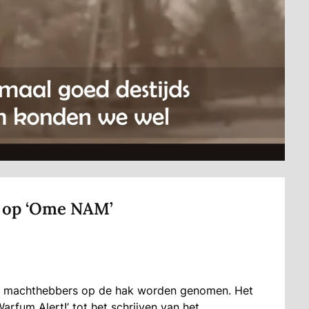
e op ‘Ome NAM’
ouw machthebbers op de hak worden genomen. Het
Warfum Alert!’ tot het schrijven van het