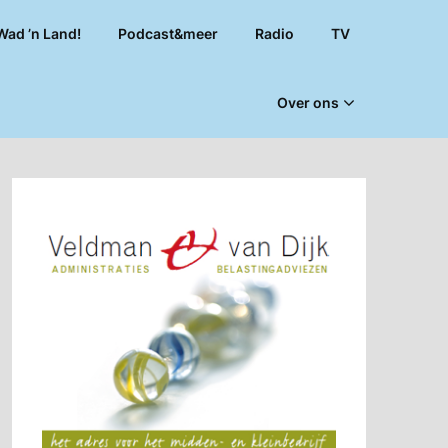
Wad ’n Land!
Podcast&meer
Radio
TV
Over ons