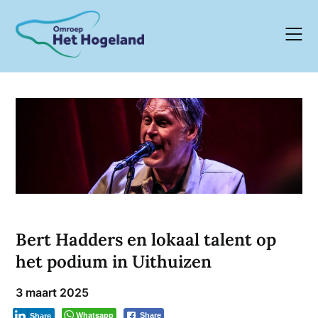
Skip
to
content
Bert Hadders en lokaal talent op
het podium in Uithuizen
3 maart 2025
Whatsapp
Share
Share