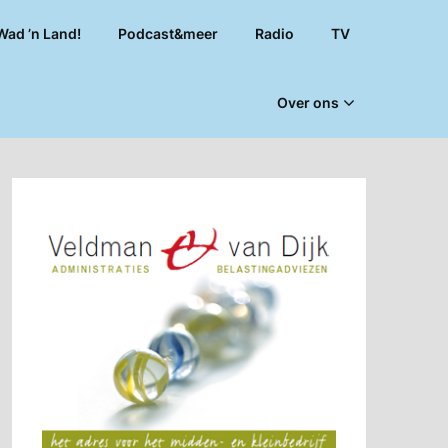
Wad ’n Land!
Podcast&meer
Radio
TV
Over ons