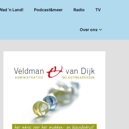
Wad ’n Land!
Podcast&meer
Radio
TV
Over ons