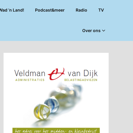
Wad ’n Land!
Podcast&meer
Radio
TV
Over ons