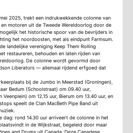
mei 2025, trekt een indrukwekkende colonne van
en en motoren uit de Tweede Wereldoorlog door de
ogelijk het historische spoor van de bevrijders in
chting het noordoosten, met als eindpunt Farmsum.
de landelijke vereniging Keep Them Rolling
 het restaureren, behouden en laten rijden van
 Wereldoorlog. De colonne wordt gevormd door
dson Liberators — allemaal rijdend erfgoed dat
rkeerplaats bij de Jumbo in Meerstad (Groningen),
 naar Bedum (Schoolstraat) om 09.40 uur,
 Veenplein) om 12.15 uur, Bierum om 13.40 uur, en
nstops speelt de Clan MacBeth Pipe Band uit
muziek.
dag: rond 14.30 uur arriveert de colonne in het
aatsvindt in de Wijkstraat, begeleid door maar
 Pipes and Drums uit Canada. Deze Canadese