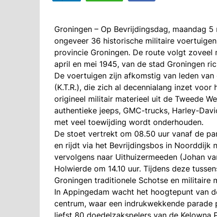
Groningen – Op Bevrijdingsdag, maandag 5 
ongeveer 36 historische militaire voertuig
provincie Groningen. De route volgt zoveel m
april en mei 1945, van de stad Groningen ri
De voertuigen zijn afkomstig van leden van 
(K.T.R.), die zich al decennialang inzet voor
origineel militair materieel uit de Tweede
authentieke jeeps, GMC-trucks, Harley-Davi
met veel toewijding wordt onderhouden.
De stoet vertrekt om 08.50 uur vanaf de pa
en rijdt via het Bevrijdingsbos in Noorddijk
vervolgens naar Uithuizermeeden (Johan van
Holwierde om 14.10 uur. Tijdens deze tusse
Groningen traditionele Schotse en militaire 
In Appingedam wacht het hoogtepunt van de 
centrum, waar een indrukwekkende parade pl
liefst 80 doedelzakspelers van de Kelowna