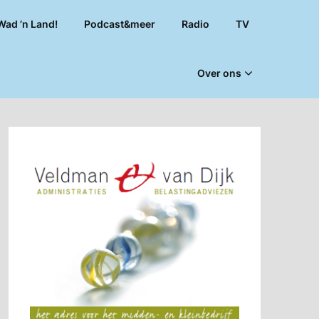
Wad ’n Land!
Podcast&meer
Radio
TV
Over ons