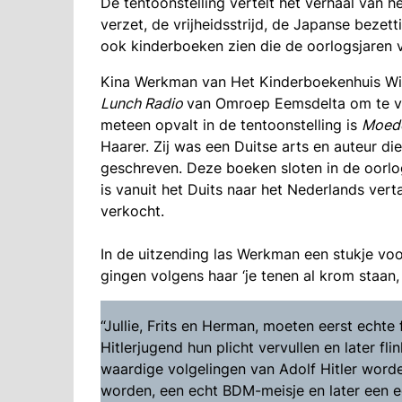
De tentoonstelling vertelt het verhaal van 
verzet, de vrijheidsstrijd, de Japanse bezett
ook kinderboeken zien die de oorlogsjaren 
Kina Werkman van Het Kinderboekenhuis W
Lunch Radio
van Omroep Eemsdelta om te ve
meteen opvalt in de tentoonstelling is
Moede
Haarer. Zij was een Duitse arts en auteur d
geschreven. Deze boeken sloten in de oorlo
is vanuit het Duits naar het Nederlands ver
verkocht.
In de uitzending las Werkman een stukje voo
gingen volgens haar ‘je tenen al krom staan
“Jullie, Frits en Herman, moeten eerst echte
Hitlerjugend hun plicht vervullen en later f
waardige volgelingen van Adolf Hitler worden
worden, een echt BDM-meisje en later een e