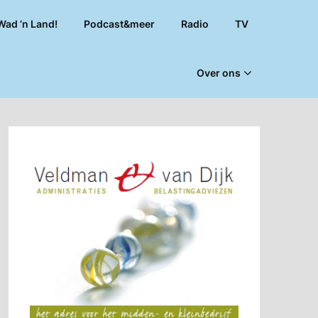
Wad ’n Land!
Podcast&meer
Radio
TV
Over ons