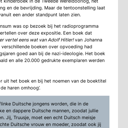
het kinderboek in de Tweede Wereldoorlog, het
ing en de bevrijding. Maar de tentoonstelling laat
vanuit een ander standpunt laten zien.
insum was op bezoek bij het radioprogramma
rtellen over deze expositie. Een boek dat
r vertel eens wat van Adolf Hitler!
van Johanna
ie verschillende boeken over opvoeding had
gsjaren goed aan bij de nazi-ideologie. Het boek
taald en alle 20.000 gedrukte exemplaren werden
r uit het boek en bij het noemen van de boektitel
, de haren omhoog’.
 flinke Duitsche jongens worden, die in de
linke en dappere Duitsche mannen, zoodat jullie
. Jij, Truusje, moet een echt Duitsch meisje
chte Duitsche vrouw en moeder, zoodat ook jij