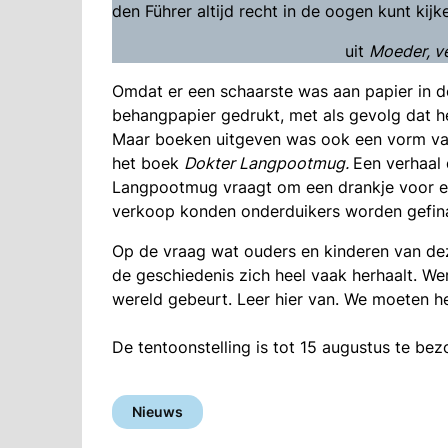
den Führer altijd recht in de oogen kunt kijke
uit
Moeder, ve
Omdat er een schaarste was aan papier in 
behangpapier gedrukt, met als gevolg dat h
Maar boeken uitgeven was ook een vorm van
het boek
Dokter Langpootmug
.
Een verhaal 
Langpootmug vraagt om een drankje voor ee
verkoop konden onderduikers worden gefina
Op de vraag wat ouders en kinderen van dez
de geschiedenis zich heel vaak herhaalt. Werk
wereld gebeurt. Leer hier van. We moeten het
De tentoonstelling is tot 15 augustus te b
Nieuws