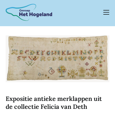
Skip
to
content
Expositie antieke merklappen uit
de collectie Felicia van Deth