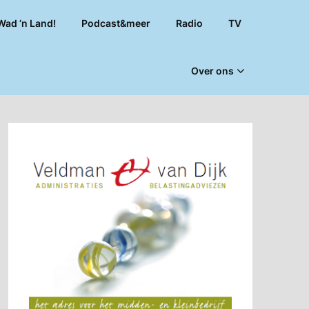
Wad ’n Land!
Podcast&meer
Radio
TV
Over ons