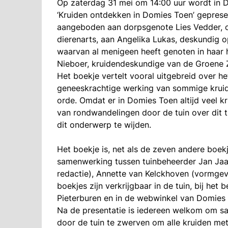
Op zaterdag 31 mei om 14:00 uur wordt in D
‘Kruiden ontdekken in Domies Toen’ geprese
aangeboden aan dorpsgenote Lies Vedder, ou
dierenarts, aan Angelika Lukas, deskundig op
waarvan al menigeen heeft genoten in haar 
Nieboer, kruidendeskundige van de Groene 
Het boekje vertelt vooral uitgebreid over h
geneeskrachtige werking van sommige krui
orde. Omdat er in Domies Toen altijd veel kru
van rondwandelingen door de tuin over dit 
dit onderwerp te wijden.
Het boekje is, net als de zeven andere boekj
samenwerking tussen tuinbeheerder Jan Jaap 
redactie), Annette van Kelckhoven (vormgev
boekjes zijn verkrijgbaar in de tuin, bij h
Pieterburen en in de webwinkel van Domies
Na de presentatie is iedereen welkom om s
door de tuin te zwerven om alle kruiden m