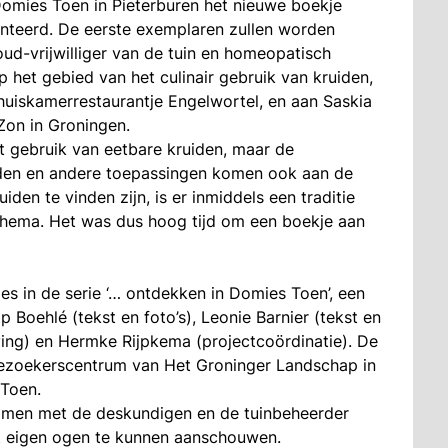
omies Toen in Pieterburen het nieuwe boekje
nteerd. De eerste exemplaren zullen worden
d-vrijwilliger van de tuin en homeopatisch
 het gebied van het culinair gebruik van kruiden,
huiskamerrestaurantje Engelwortel, en aan Saskia
Zon in Groningen.
et gebruik van eetbare kruiden, maar de
den en andere toepassingen komen ook aan de
iden te vinden zijn, is er inmiddels een traditie
thema. Het was dus hoog tijd om een boekje aan
es in de serie ‘… ontdekken in Domies Toen’, een
Boehlé (tekst en foto’s), Leonie Barnier (tekst en
ing) en Hermke Rijpkema (projectcoördinatie). De
et bezoekerscentrum van Het Groninger Landschap in
 Toen.
amen met de deskundigen en de tuinbeheerder
et eigen ogen te kunnen aanschouwen.