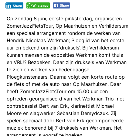
Whatsapp
Share
Share
Op zondag 8 juni, eerste pinksterdag, organiseren
ZomerJazzFietsTour, Op Maarhuizen en Verhildersum
een speciaal arrangement rondom de werken van
Hendrik Nicolaas Werkman; Ploeglid van het eerste
uur en bekend om zijn ‘druksels’. Bij Verhildersum
kunnen mensen de exposities Werkman komt thuis
en VRIJ? Bezoeken. Daar zijn druksels van Werkman
te zien en werken van hedendaagse
Ploegkunstenaars. Daarna volgt een korte route op
de fiets of met de auto naar Op Maarhuizen. Daar
heeft ZomerJazzFietsTour om 15.00 uur een
optreden georganiseerd van het Werkman Trio met
contrabassist Bert van Erk, klarinettist Michael
Moore en slagwerker Sebastian Demydczuk. Zij
spelen speciaal door Bert van Erk gecomponeerde
muziek behorend bij 7 druksels van Werkman. Het
arrangement is vooraf te boeken