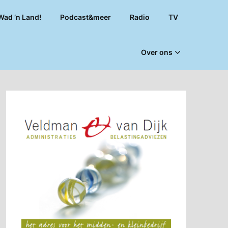
Wad ’n Land!
Podcast&meer
Radio
TV
Over ons