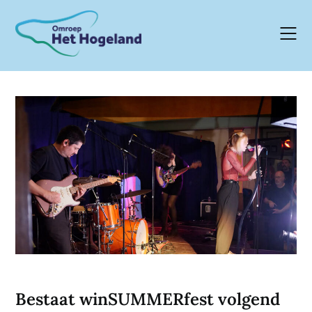
Skip
to
content
Bestaat winSUMMERfest volgend