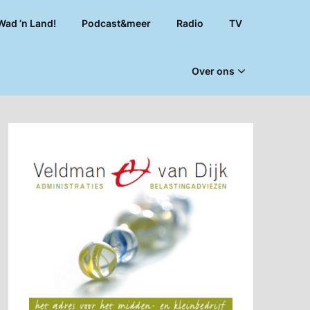
Wad ’n Land!
Podcast&meer
Radio
TV
Over ons