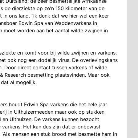
t Duitsland: de zeer besmettelijke Afrikaanse
s de dierziekte op zo’n 150 kilometer van de
 in ons land. “Ik denk dat we hier wel een keer
kensboer Edwin Spa van Waddenvarkens in
an moet worden aan het aantal wilde zwijnen in
sziekte en komt voor bij wilde zwijnen en varkens.
 het ook nog een dodelijk virus. De overlevingskans
en. Door direct contact tussen varkens of wilde
 & Research besmetting plaatsvinden. Maar ook
dat al mogelijk.
ders houdt Edwin Spa varkens die het hele jaar
derij in Uithuizermeeden maar ook op stukken
 en Uithuizen. De varkens kunnen bezocht
varkens. Het kan dus zijn dat er onbewust
 “Als mensen een stuk brood met besmette ham in