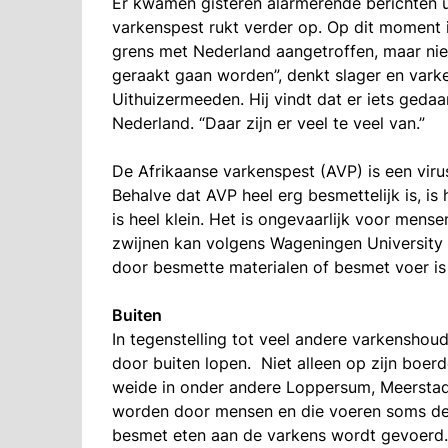
Er kwamen gisteren alarmerende berichten ui
varkenspest rukt verder op. Op dit moment i
grens met Nederland aangetroffen, maar niet
geraakt gaan worden”, denkt slager en var
Uithuizermeeden. Hij vindt dat er iets geda
Nederland. “Daar zijn er veel te veel van.”
De Afrikaanse varkenspest (AVP) is een viru
Behalve dat AVP heel erg besmettelijk is, is
is heel klein. Het is ongevaarlijk voor mens
zwijnen kan volgens Wageningen University
door besmette materialen of besmet voer is 
Buiten
In tegenstelling tot veel andere varkenshou
door buiten lopen. Niet alleen op zijn boer
weide in onder andere Loppersum, Meerstad
worden door mensen en die voeren soms de 
besmet eten aan de varkens wordt gevoerd.