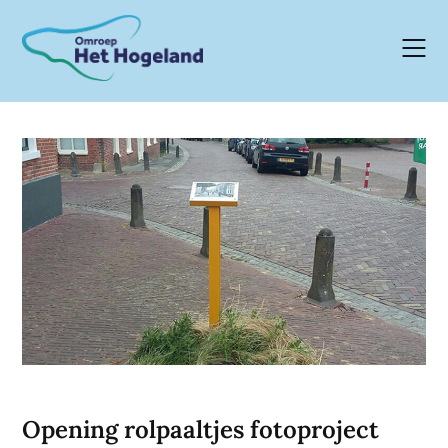
Skip
to
content
Opening rolpaaltjes fotoproject