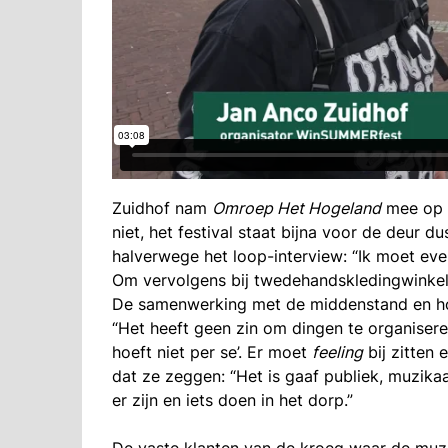
Zuidhof nam
Omroep Het Hogeland
mee op e
niet, het festival staat bijna voor de deur
halverwege het loop-interview: “Ik moet ev
Om vervolgens bij twedehandskledingwinkel
De samenwerking met de middenstand en ho
“Het heeft geen zin om dingen te organiseren
hoeft niet per se’. Er moet
feeling
bij zitten 
dat ze zeggen: “Het is gaaf publiek, muzikaal
er zijn en iets doen in het dorp.”
De vaste klanten van de kroeg waar de muzik