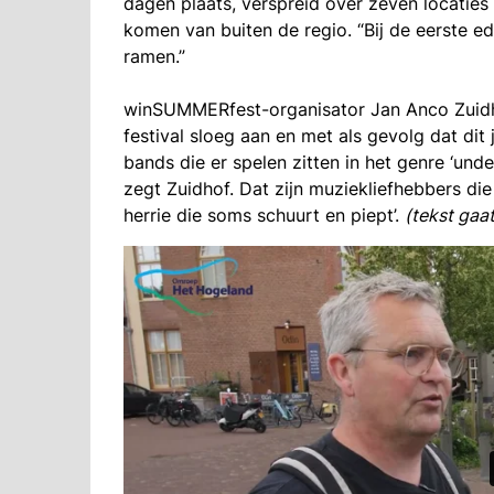
dagen plaats, verspreid over zeven locatie
komen van buiten de regio. “Bij de eerste e
ramen.”
winSUMMERfest-organisator Jan Anco Zuidho
festival sloeg aan en met als gevolg dat dit
bands die er spelen zitten in het genre ‘und
zegt Zuidhof. Dat zijn muziekliefhebbers die
herrie die soms schuurt en piept’.
(tekst gaa