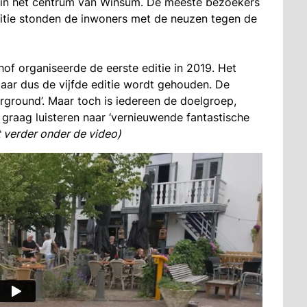
s in het centrum van Winsum. De meeste bezoekers
ditie stonden de inwoners met de neuzen tegen de
f organiseerde de eerste editie in 2019. Het
 jaar dus de vijfde editie wordt gehouden. De
erground’. Maar toch is iedereen de doelgroep,
 graag luisteren naar ‘vernieuwende fantastische
t verder onder de video)