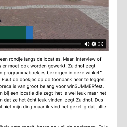
en rondje langs de locaties. Maar, interview of
 dus er moet ook worden gewerkt. Zuidhof zegt
en programmaboekjes bezorgen in deze winkel.”
 Puut de boekjes op de toonbank neer te leggen.
reca is van groot belang voor winSUMMERfest.
 bij een locatie die zegt ‘het is wel leuk maar het
en dat ze het écht leuk vinden, zegt Zuidhof. Dus
 niet mijn ding maar ik vind het gezellig dat jullie
ale acts speelt, horen ook bij de doelgroep. Er is