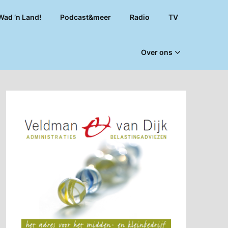
Wad ’n Land!
Podcast&meer
Radio
TV
Over ons