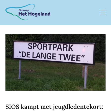
Skip
to
content
SIOS kampt met jeugdledentekort: