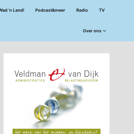
Wad ’n Land!
Podcast&meer
Radio
TV
Over ons