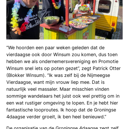
“We hoorden een paar weken geleden dat de
vierdaagse ook door Winsum zou komen, dus toen
hebben we als ondernemersvereniging en Promotie
Winsum snel iets op poten gezet”, zegt Patrick Otter
(Blokker Winsum). “Ik was zelf bij de Nijmeegse
Vierdaagse, want mijn vrouw liep mee. Dat is
natuurlijk veel massaler. Maar misschien vinden
sommige wandelaars het juist ook wel prettig om in
een wat rustiger omgeving te lopen. En je hebt hier
fantastische looproutes. Ik hoop dat de Groningse
4daagse verder groeit, ik ben heel benieuwd.”
De organisatie van de Groningse 4daagse zegt zelf