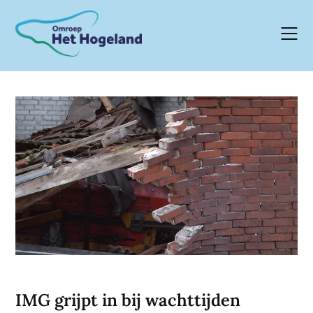
Skip
to
content
IMG grijpt in bij wachttijden