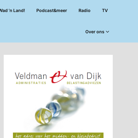
Wad ’n Land!
Podcast&meer
Radio
TV
Over ons