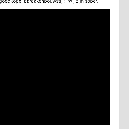
edkope, barakkenbouwstijl: “Wij zijn sober.”