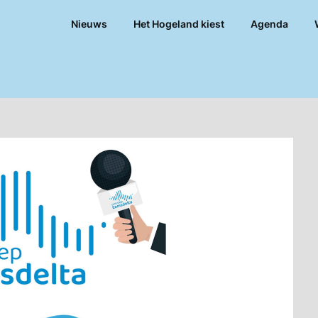
Nieuws
Het Hogeland kiest
Agenda