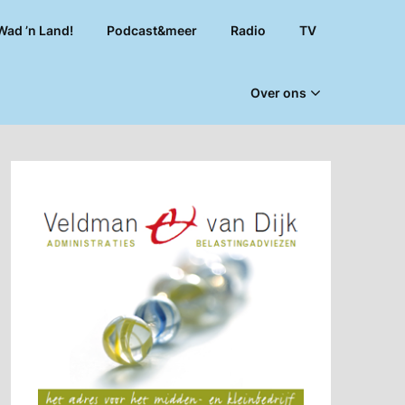
Wad ’n Land!
Podcast&meer
Radio
TV
Over ons