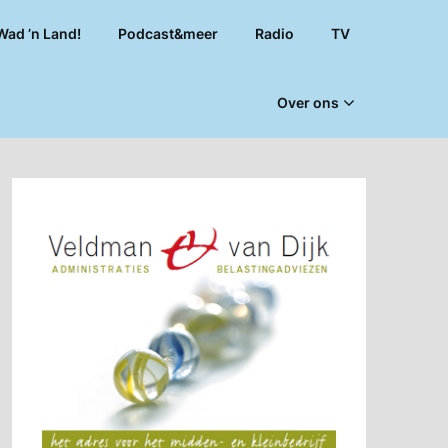
Wad ’n Land!
Podcast&meer
Radio
TV
Over ons