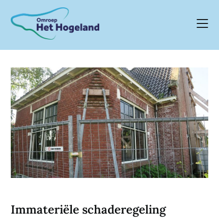
Skip
to
content
Immateriële schaderegeling