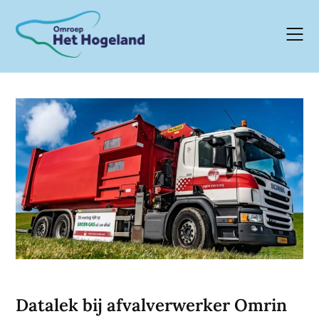
Skip
to
content
Datalek bij afvalverwerker Omrin