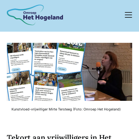
Skip
to
content
Kunstvloed-vrijwilliger Mirte Tersteeg (Foto: Omroep Het Hogeland)
Tekort aan vrijwilligers in Het