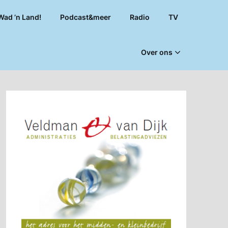
Wad ’n Land!
Podcast&meer
Radio
TV
Over ons