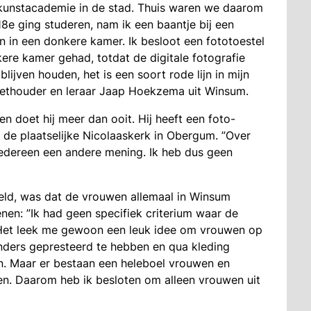
 kunstacademie in de stad. Thuis waren we daarom
 18e ging studeren, nam ik een baantje bij een
n in een donkere kamer. Ik besloot een fototoestel
ere kamer gehad, totdat de digitale fotografie
lijven houden, het is een soort rode lijn in mijn
wethouder en leraar Jaap Hoekzema uit Winsum.
 doet hij meer dan ooit. Hij heeft een foto-
 de plaatselijke Nicolaaskerk in Obergum. ”Over
 iedereen een andere mening. Ik heb dus geen
eld, was dat de vrouwen allemaal in Winsum
en: ”Ik had geen specifiek criterium waar de
Het leek me gewoon een leuk idee om vrouwen op
zonders gepresteerd te hebben en qua kleding
en. Maar er bestaan een heleboel vrouwen en
en. Daarom heb ik besloten om alleen vrouwen uit