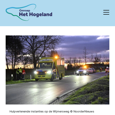
Skip
to
content
Hulpverlenende instanties op de Wijmersweg © NoorderNieuws