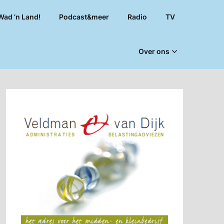
Wad ’n Land!
Podcast&meer
Radio
TV
Over ons